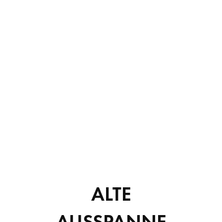
Tel.: 01705992998
ALTE
AUSSPANNE