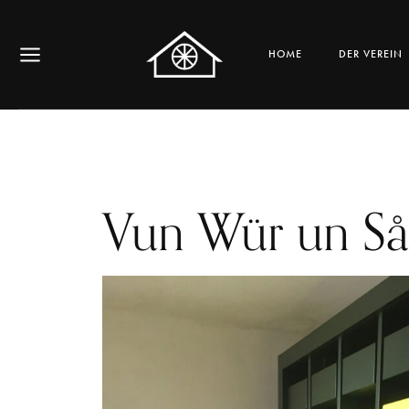
ALTE AUSSPANNE WALK
HOME
DER VEREIN
Vun Wür un S