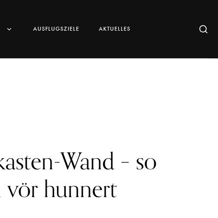
“
AUSFLUGSZIELE
AKTUELLES
kasten-Wand – so
 vör hunnert