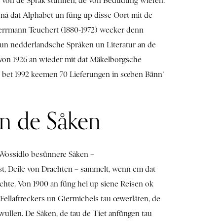
 von de Språk stünnen, de von Bedüdung wieren.
ns nå dat Alphabet un füng up disse Oort mit de
errmann Teuchert (1880-1972) wecker denn
 un nedderlandsche Språken un Literatur an de
 von 1926 an wieder mit dat Mäkelborgsche
7 bet 1992 keemen 70 Lieferungen in sœben Bänn’
n de Såken
 Wossidlo besünnere Såken –
st, Deile von Drachten – sammelt, wenn em dat
hte. Von 1900 an füng hei up siene Reisen ok
 Fellaftreckers un Giermichels tau œwerlåten, de
ullen. De Såken, de tau de Tiet anfüngen tau