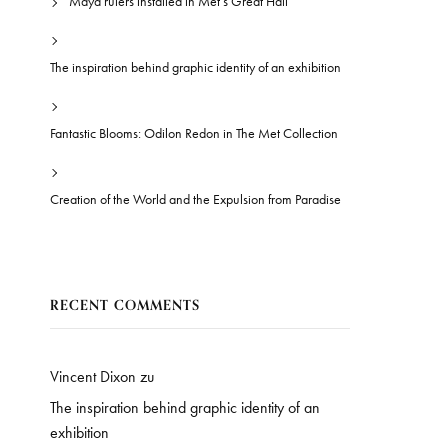
Maya rulers installed in Met’s Great Hall
The inspiration behind graphic identity of an exhibition
Fantastic Blooms: Odilon Redon in The Met Collection
Creation of the World and the Expulsion from Paradise
RECENT COMMENTS
Vincent Dixon
zu
The inspiration behind graphic identity of an
exhibition