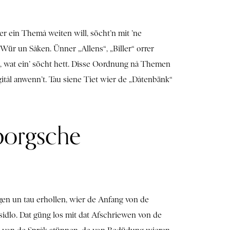
 ein Themå weiten will, söcht’n mit ’ne
Wür un Såken. Ünner „Allens“, „Biller“ orrer
en, wat ein’ söcht hett. Disse Oordnung nå Themen
gitål anwenn’t. Tau siene Tiet wier de „Dåtenbänk“
borgsche
gen un tau erhollen, wier de Anfang von de
idlo. Dat güng los mit dat Afschriewen von de