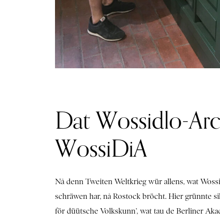
Dat Wossidlo-Arc
WossiDiA
Nå denn Tweiten Weltkrieg wür allens, wat Woss
schräwen har, nå Rostock bröcht. Hier grünnte sik
för düütsche Volkskunn’, wat tau de Berliner Ak