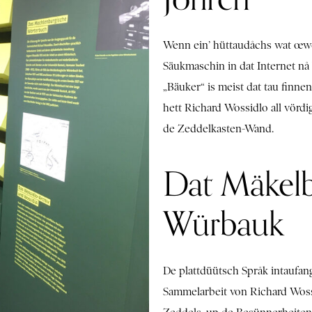
Wenn ein’ hüttaudåchs wat œwer
Säukmaschin in dat Internet nå 
„Bäuker“ is meist dat tau finn
hett Richard Wossidlo all vördi
de Zeddelkasten-Wand.
Dat Mäkel
Würbauk
De plattdüütsch Språk intaufan
Sammelarbeit von Richard Woss