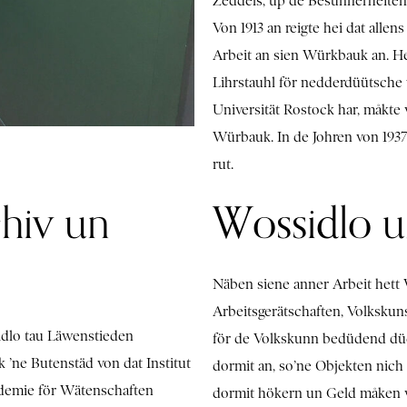
Zeddels, up de Besünnerheiten
Von 1913 an reigte hei dat alle
Arbeit an sien Würkbauk an. H
Lihrstauhl för nedderdüütsche
Universität Rostock har, måkte
Würbauk. In de Johren von 193
rut.
hiv un
Wossidlo u
Näben siene anner Arbeit hett
Arbeitsgerätschaften, Volkskun
idlo tau Läwenstieden
för de Volkskunn bedüdend düc
 ’ne Butenstäd von dat Institut
dormit an, so’ne Objekten nich
ademie för Wätenschaften
dormit hökern un Geld måken w