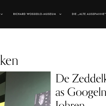
ENDORF
WALKENDORF
RICHARD WOSSIDLO-MUSEUM
DIE „ALTE AUSSPANNE
åken
De Zeddel
as Googeln
Johren