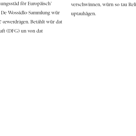
hungsstäd för Europäisch’
verschwinnen, würn so tau Reli
k. De Wossidlo-Sammlung wür
uptauhägen.
A“ œwerdrågen. Betåhlt wür dat
ft (DFG) un von dat