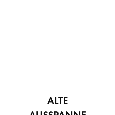
ALTE
in faucibus orci luctus
AUSSPANNE