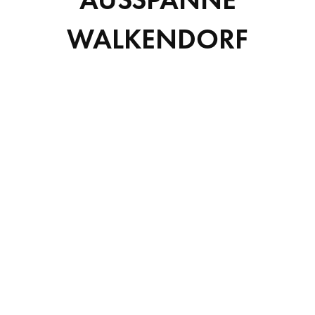
; Curabitur tortor eros,
WALKENDORF
ntum ut libero.
stas, a mattis arcu luctus. Praesent commodo vehicula suscipit. P
is vestibulum eget. Donec nec nulla et odio scelerisque volutpat se