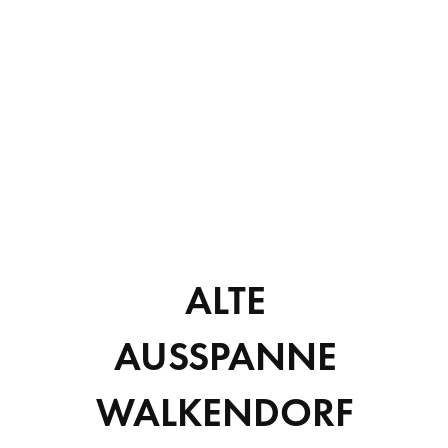
ALTE
VERANSTALTUNGSORT
Alte Ausspanne Walkendorf
AUSSPANNE
Alte Ausspanne Walkendorf Dorfstraße 7
Walkendorf
,
17179
Deutschland
Google Karte anzeigen
WALKENDORF